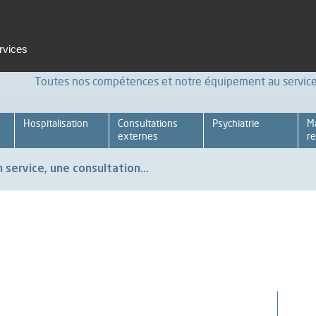
t et formation
Emploi
Espace pro
Achats Relations four
ervices
Toutes nos compétences et notre équipement au service 
Hospitalisation
Consultations
Psychiatrie
M
externes
re
 service, une consultation...