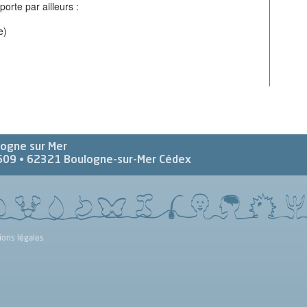
orte par ailleurs :
e)
logne sur Mer
609 •
62321
Boulogne-sur-Mer Cédex
ions légales