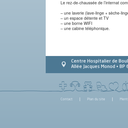
Le rez-de-chaussée de l’internat comp
– une laverie (lave-linge + sèche-ling
– un espace détente et TV
– une borne WIFI
– une cabine téléphonique.
Centre Hospitalier de Bou
Allée Jacques Monod
• BP 
Contact
Plan du site
Ment