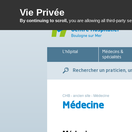
Enseignemen
Vie Privée
By continuing to scroll,
you are allowing all third-party s
L’hôpital
Médecins &
spécialités
Rechercher un praticien, un
CHB
›
ancien site
›
Médecine
Médecine