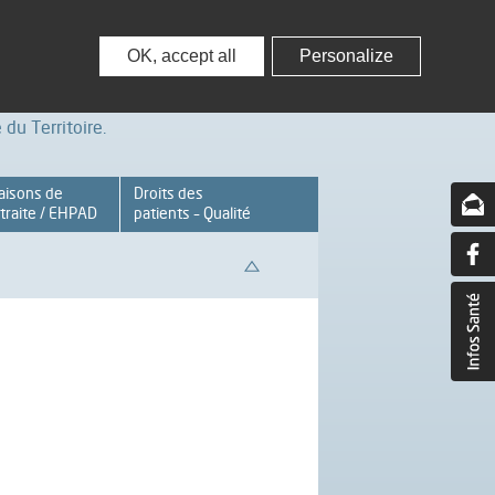
nisseurs
Partenaires – Associations
OK, accept all
Personalize
du Territoire.
aisons de
Droits des
traite / EHPAD
patients – Qualité