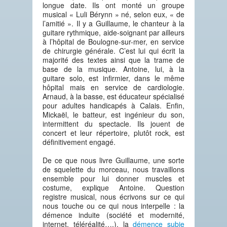
longue date. Ils ont monté un groupe
musical « Luli Bérynn » né, selon eux, « de
l’amitié ». Il y a Guillaume, le chanteur à la
guitare rythmique, aide-soignant par ailleurs
à l’hôpital de Boulogne-sur-mer, en service
de chirurgie générale. C’est lui qui écrit la
majorité des textes ainsi que la trame de
base de la musique. Antoine, lui, à la
guitare solo, est infirmier, dans le même
hôpital mais en service de cardiologie.
Arnaud, à la basse, est éducateur spécialisé
pour adultes handicapés à Calais. Enfin,
Mickaël, le batteur, est ingénieur du son,
intermittent du spectacle. Ils jouent de
concert et leur répertoire, plutôt rock, est
définitivement engagé.
De ce que nous livre Guillaume, une sorte
de squelette du morceau, nous travaillons
ensemble pour lui donner muscles et
costume
, explique Antoine.
Question
registre musical, nous écrivons sur ce qui
nous touche ou ce qui nous interpelle : la
démence induite (société et modernité,
internet, téléréalité….), la
démence subie