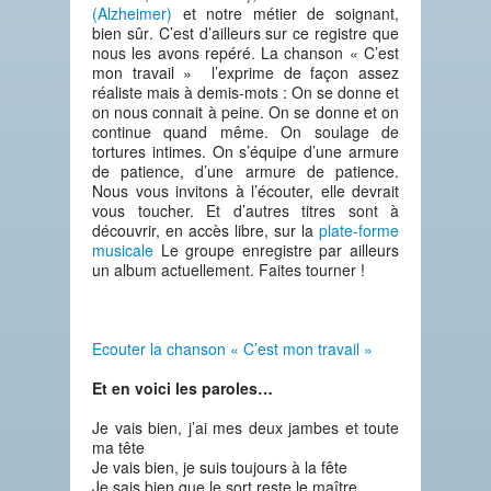
(Alzheimer)
et notre métier de soignant,
bien sûr
. C’est d’ailleurs sur ce registre que
nous les avons repéré. La chanson « C’est
mon travail » l’exprime de façon assez
réaliste mais à demis-mots :
On se donne et
on nous connait à peine. On se donne et on
continue quand même. On soulage de
tortures intimes. On s’équipe d’une armure
de patience, d’une armure de patience
.
Nous vous invitons à l’écouter, elle devrait
vous toucher. Et d’autres titres sont à
découvrir, en accès libre, sur la
plate-forme
musicale
Le groupe enregistre par ailleurs
un album actuellement. Faites tourner !
Ecouter la chanson « C’est mon travail »
Et en voici les paroles…
Je vais bien, j’ai mes deux jambes et toute
ma tête
Je vais bien, je suis toujours à la fête
Je sais bien que le sort reste le maître