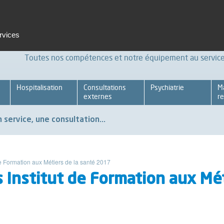
t et formation
Emploi
Espace pro
Achats Relations four
ervices
Toutes nos compétences et notre équipement au service 
Hospitalisation
Consultations
Psychiatrie
M
externes
re
 service, une consultation...
de Formation aux Métiers de la santé 2017
 Institut de Formation aux Mét