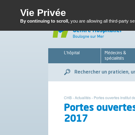
Enseignemen
Vie Privée
By continuing to scroll,
you are allowing all third-party s
L’hôpital
Médecins &
spécialités
Rechercher un praticien, un
CHB
›
Actualités
›
Portes ouvertes Institut 
Portes ouvertes
2017