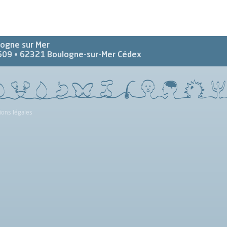
logne sur Mer
609 •
62321
Boulogne-sur-Mer Cédex
ions légales