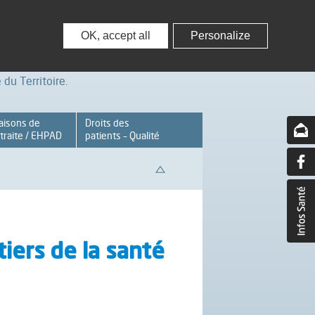
nisseurs
Partenaires – Associations
OK, accept all
Personalize
du Territoire.
aisons de
Droits des
traite / EHPAD
patients – Qualité
iers de la santé