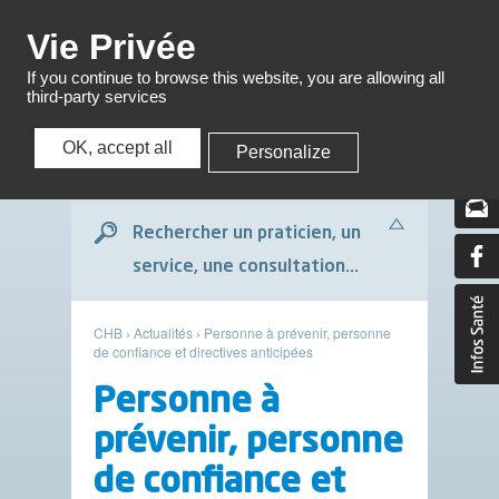
Menu
Vie Privée
If you continue to browse this website, you are allowing all
third-party services
OK, accept all
Personalize
Menu
Rechercher un praticien, un
service, une consultation...
CHB
›
Actualités
›
Personne à prévenir, personne
de confiance et directives anticipées
Personne à
prévenir, personne
de confiance et