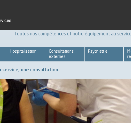
t et formation
Emploi
Espace pro
Achats Relations four
ervices
Toutes nos compétences et notre équipement au service 
Hospitalisation
Consultations
Psychiatrie
M
externes
re
 service, une consultation...