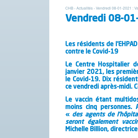
CHB
›
Actualités
›
Vendredi 08-01-2021 : Va
Vendredi 08-01-
Les résidents de l’EHPAD
contre le Covid-19
Le Centre Hospitalier d
janvier 2021, les premièr
le Covid-19. Dix résiden
ce vendredi après-midi. C
Le vaccin étant multido
moins cinq personnes. A
«
des agents de l’hôpita
seront également vacc
Michelle Billion, directri