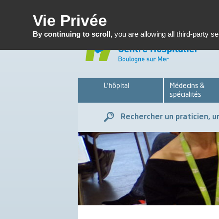
Enseignemen
Vie Privée
By continuing to scroll,
you are allowing all third-party s
L’hôpital
Médecins &
spécialités
Rechercher un praticien, un