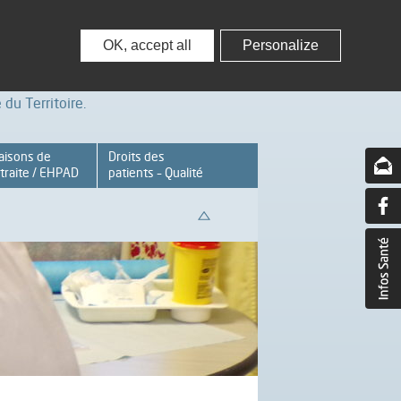
nisseurs
Partenaires – Associations
OK, accept all
Personalize
du Territoire.
aisons de
Droits des
traite / EHPAD
patients – Qualité