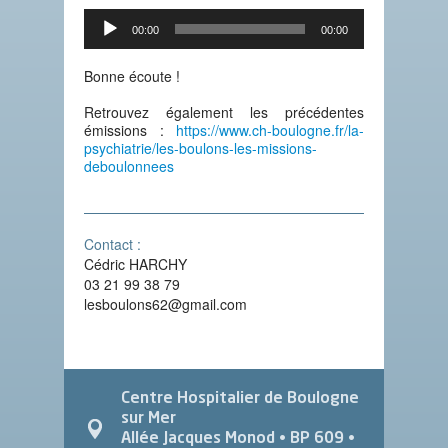
Lecteur
00:00
00:00
audio
Bonne écoute !
Retrouvez également les précédentes
émissions :
https://www.ch-boulogne.fr/la-
psychiatrie/les-boulons-les-missions-
deboulonnees
Contact :
Cédric HARCHY
03 21 99 38 79
lesboulons62@gmail.com
Centre Hospitalier de Boulogne
sur Mer
Allée Jacques Monod
• BP 609 •