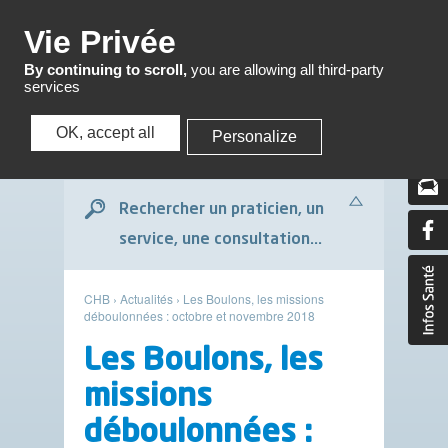
Menu
Vie Privée
By continuing to scroll,
you are allowing all third-party
services
OK, accept all
Personalize
Menu
Rechercher un praticien, un
service, une consultation...
CHB
›
Actualités
›
Les Boulons, les missions
déboulonnées : octobre et novembre 2018
Les Boulons, les
missions
déboulonnées :