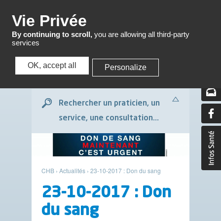
Menu
Vie Privée
By continuing to scroll,
you are allowing all third-party
services
OK, accept all
Personalize
Menu
Rechercher un praticien, un
service, une consultation...
CHB
›
Actualités
›
23-10-2017 : Don du sang
23-10-2017 : Don
du sang