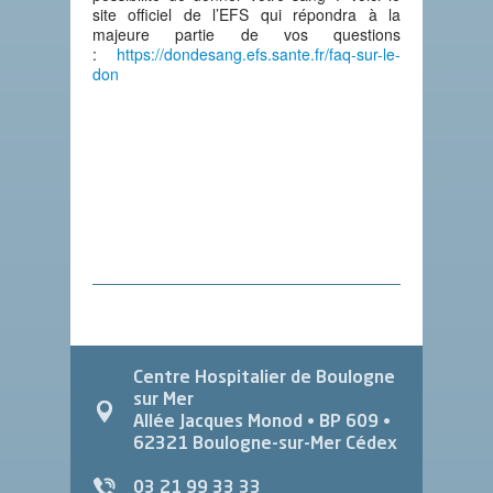
site officiel de l’EFS qui répondra à la
majeure partie de vos questions
:
https://dondesang.efs.sante.fr/faq-sur-le-
don
Centre Hospitalier de Boulogne
sur Mer
Allée Jacques Monod
• BP 609 •
62321
Boulogne-sur-Mer Cédex
03 21 99 33 33