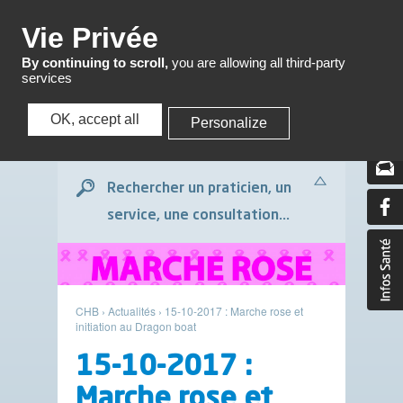
Menu
Vie Privée
By continuing to scroll,
you are allowing all third-party
services
OK, accept all
Personalize
Menu
Rechercher un praticien, un
service, une consultation...
CHB
›
Actualités
›
15-10-2017 : Marche rose et
initiation au Dragon boat
15-10-2017 :
Marche rose et