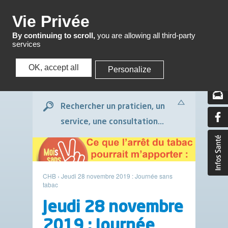
Menu
Vie Privée
By continuing to scroll,
you are allowing all third-party
services
OK, accept all
Personalize
Menu
Rechercher un praticien, un
service, une consultation...
CHB
›
Jeudi 28 novembre 2019 : Journée sans
tabac
Jeudi 28 novembre
2019 : Journée