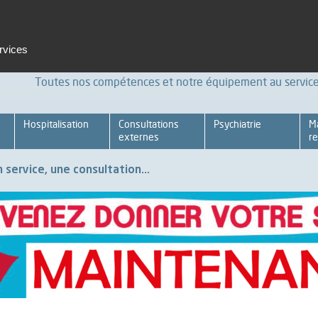
t et formation
Emploi
Espace pro
Achats Relations four
ervices
Toutes nos compétences et notre équipement au service 
Hospitalisation
Consultations
Psychiatrie
M
externes
re
 service, une consultation...