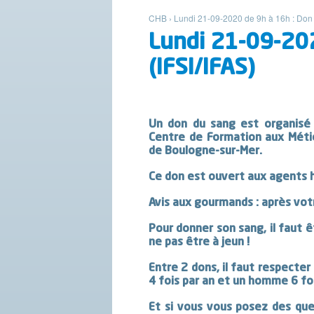
CHB
›
Lundi 21-09-2020 de 9h à 16h : Don
Lundi 21-09-20
(IFSI/IFAS)
Un don du sang est organisé 
C
entre de Formation aux Métie
de Boulogne-sur-Mer.
Ce don est ouvert aux agents h
Avis aux gourmands : après votr
Pour donner son sang, il faut 
ne pas être à jeun !
Entre 2 dons, il faut respecte
4 fois par an et un homme 6 foi
Et si vous vous posez des ques