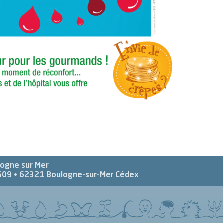
logne sur Mer
609 •
62321
Boulogne-sur-Mer Cédex