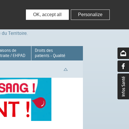
nisseurs
Partenaires – Associations
OK, accept all
Personalize
du Territoire.
aisons de
Droits des
traite / EHPAD
patients – Qualité