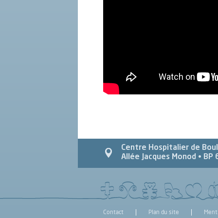
Centre Hospitalier de Bou
Allée Jacques Monod
• BP 
Contact
Plan du site
Ment