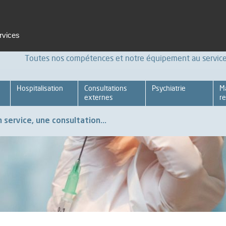
t et formation
Emploi
Espace pro
Achats Relations four
ervices
Toutes nos compétences et notre équipement au service 
Hospitalisation
Consultations
Psychiatrie
M
externes
re
 service, une consultation...