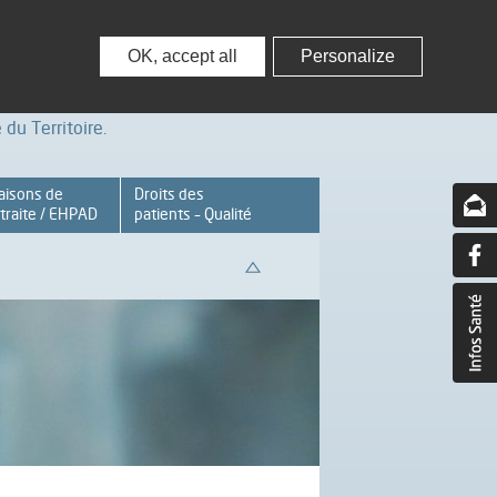
nisseurs
Partenaires – Associations
OK, accept all
Personalize
du Territoire.
aisons de
Droits des
traite / EHPAD
patients – Qualité