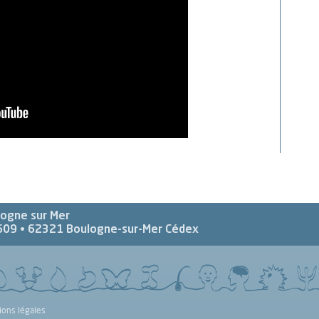
logne sur Mer
609 •
62321
Boulogne-sur-Mer Cédex
ions légales