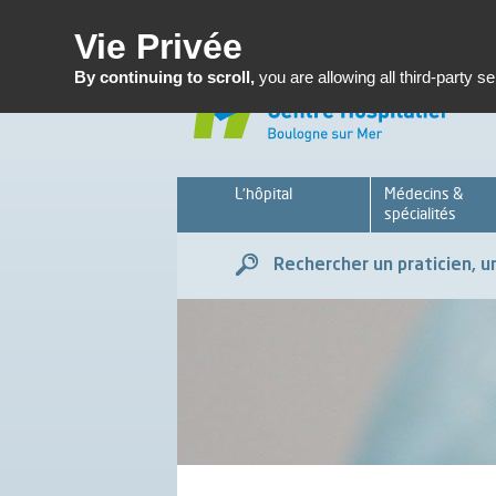
Enseignemen
Vie Privée
By continuing to scroll,
you are allowing all third-party s
L’hôpital
Médecins &
spécialités
Rechercher un praticien, un