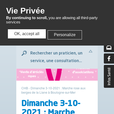
Menu
Vie Privée
By continuing to scroll,
you are allowing all third-party
services
OK, accept all
Personalize
Menu
Rechercher un praticien, un
service, une consultation...
CHB
›
Dimanche 3-10-2021 : Marche rose aux
berges de la Liane à Boulogne-sur-Mer
Dimanche 3-10-
2021 : Marche