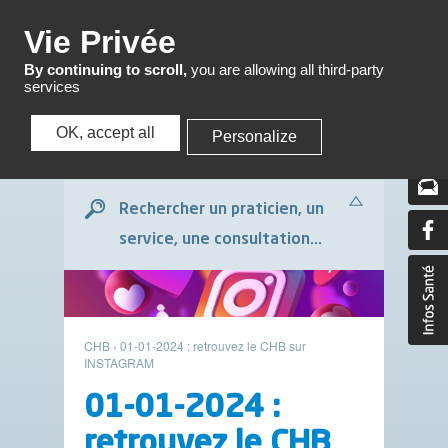
Menu
Vie Privée
By continuing to scroll,
you are allowing all third-party
services
OK, accept all
Personalize
Menu
Rechercher un praticien, un
service, une consultation...
CHB
›
01-01-2024 : retrouvez le CHB sur
INSTAGRAM
01-01-2024 :
retrouvez le CHB