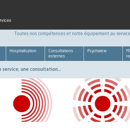
t et formation
Emploi
Espace pro
Achats Relations four
ervices
Toutes nos compétences et notre équipement au service 
Hospitalisation
Consultations
Psychiatrie
M
externes
re
 service, une consultation...