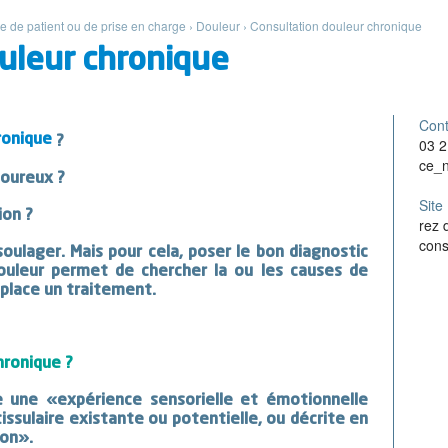
ie de patient ou de prise en charge
›
Douleur
›
Consultation douleur chronique
uleur chronique
Cont
ronique
?
03 2
ce_n
loureux ?
Site
ion ?
rez 
cons
oulager. Mais pour cela, poser le bon diagnostic
douleur permet de chercher la ou les causes de
place un traitement.
hronique ?
 une «expérience sensorielle et émotionnelle
tissulaire existante ou potentielle, ou décrite en
ion».