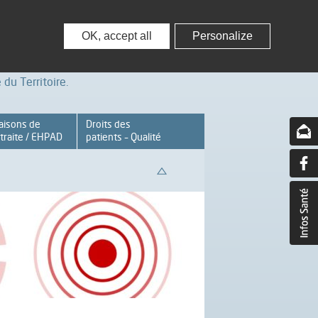
nisseurs
Partenaires – Associations
OK, accept all
Personalize
du Territoire.
aisons de
Droits des
traite / EHPAD
patients – Qualité