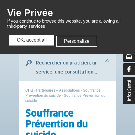
Menu
Vie Privée
If you continue to browse this website, you are allowing all
third-party services
OK, accept all
Personalize
Menu
Rechercher un praticien, un
service, une consultation...
CHB
›
Partenaires – Associations
›
Souffrance
Prévention du suicide
›
Souffrance Prévention du
suicide
Souffrance
Prévention du